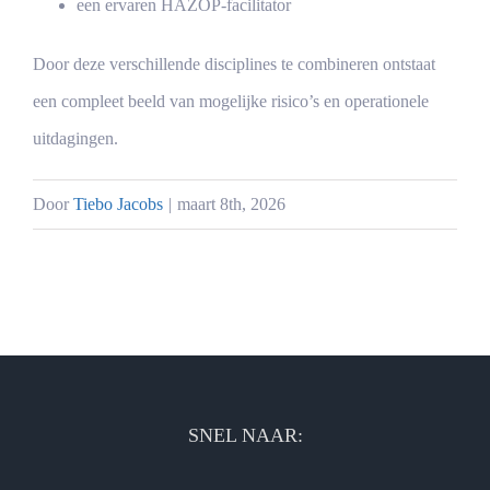
een ervaren HAZOP-facilitator
Door deze verschillende disciplines te combineren ontstaat
een compleet beeld van mogelijke risico’s en operationele
uitdagingen.
Door
Tiebo Jacobs
|
maart 8th, 2026
SNEL NAAR: