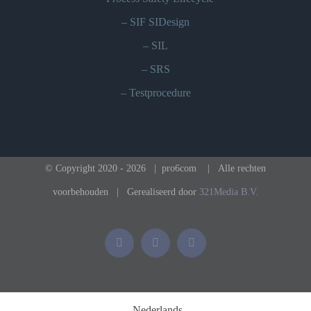
–
SIF SIDesign
–
SIL
–
SRS
–
Testprocedure
© Copyright 2020 -
2026 | pro6com
| Alle rechten
voorbehouden | Gerealiseerd door
321Media B.V.
Phone
E-
LinkedIn
mail
Nederlands