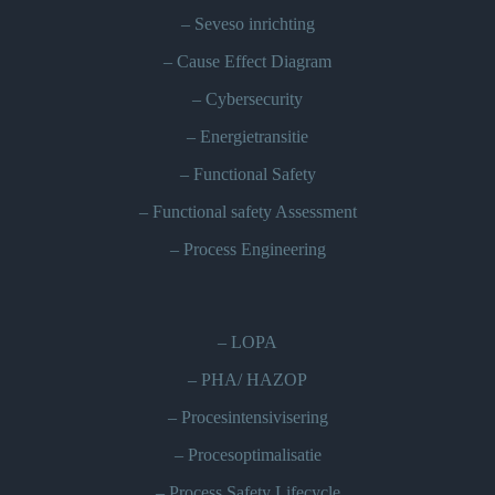
–
Seveso inrichting
–
Cause Effect Diagram
–
Cybersecurity
–
Energietransitie
–
Functional Safety
–
Functional safety Assessment
–
Process Engineering
–
LOPA
–
PHA/ HAZOP
–
Procesintensivisering
–
Procesoptimalisatie
–
Process Safety Lifecycle