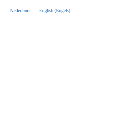
Nederlands
English
(
Engels
)
Ga
naar
inhoud