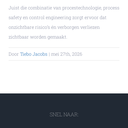
Juist die combinatie van procestechnologie, process
safety en control engineering zorgt ervoor dat
onzichtbare risico’s én verborgen verliezen
zichtbaar worden gemaakt.
Door
Tiebo Jacobs
|
mei 27th, 2026
SNEL NAAR: