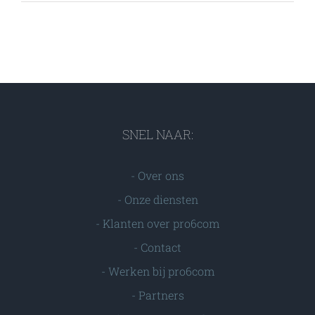
SNEL NAAR:
-
Over ons
-
Onze diensten
-
Klanten over pro6com
-
Contact
-
Werken bij pro6com
-
Partners