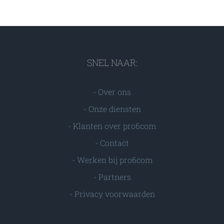
SNEL NAAR:
-
Over ons
-
Onze diensten
-
Klanten over pro6com
-
Contact
-
Werken bij pro6com
-
Partners
-
Privacy voorwaarden