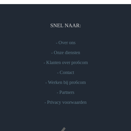
SNEL NAAR:
-
Over ons
-
Onze diensten
-
Klanten over pro6com
-
Contact
-
Werken bij pro6com
-
Partners
-
Privacy voorwaarden