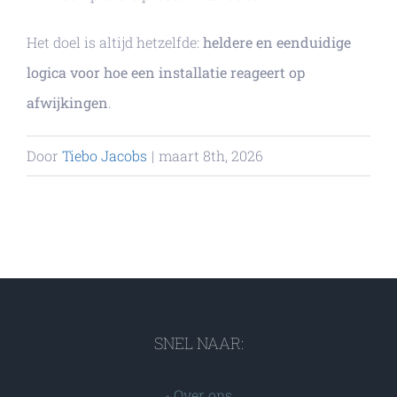
Het doel is altijd hetzelfde:
heldere en eenduidige
logica voor hoe een installatie reageert op
afwijkingen
.
Door
Tiebo Jacobs
|
maart 8th, 2026
SNEL NAAR:
-
Over ons