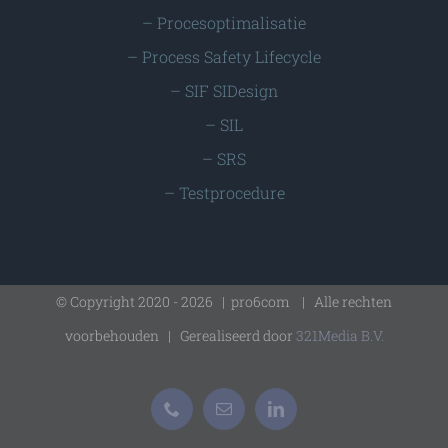
–
Procesoptimalisatie
–
Process Safety Lifecycle
–
SIF SIDesign
–
SIL
–
SRS
–
Testprocedure
© Copyright 2020 -
2026 | pro6com
| Alle rechten
voorbehouden | Gerealiseerd door
321Media B.V.
Phone
E-
LinkedIn
mail