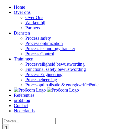
Ga
Home
naar
Over ons
inhoud
Over Ons
Werken bij
Partners
Diensten
Process safety
Process optimization
Process technology transfer
Process Control
Trainingen
Procesveiligheid bewustwording
Functional safety bewustwording
Process Engineering
Procesbeheersing
Procesoptimalisatie & energie-efficiëntie
Referenties
pro6blog
Contact
Nederlands
Zoeken
naar: