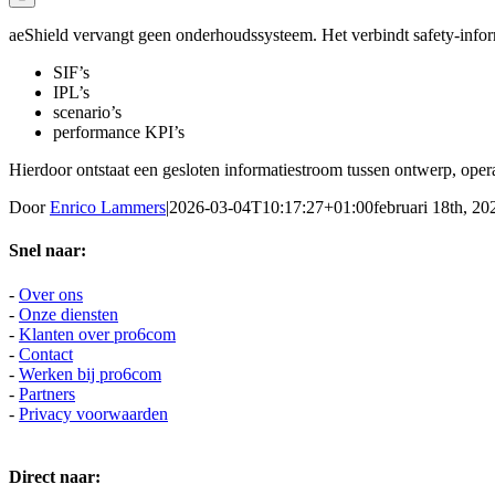
aeShield vervangt geen onderhoudssysteem. Het verbindt safety-infor
SIF’s
IPL’s
scenario’s
performance KPI’s
Hierdoor ontstaat een gesloten informatiestroom tussen ontwerp, opera
Door
Enrico Lammers
|
2026-03-04T10:17:27+01:00
februari 18th, 20
Snel naar:
-
Over ons
-
Onze diensten
-
Klanten over pro6com
-
Contact
-
Werken bij pro6com
-
Partners
-
Privacy voorwaarden
Direct naar: