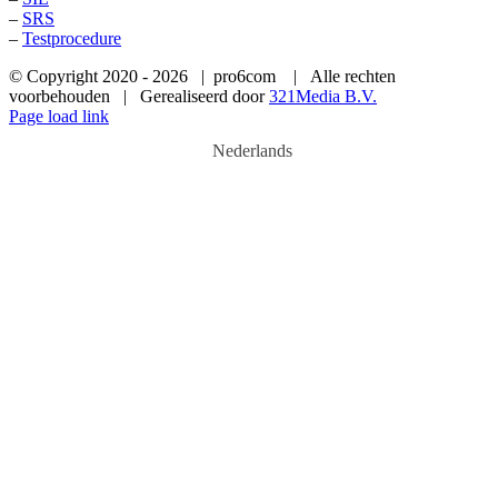
–
SRS
–
Testprocedure
© Copyright 2020 -
2026 | pro6com
| Alle rechten
voorbehouden | Gerealiseerd door
321Media B.V.
Phone
E-
LinkedIn
Page load link
mail
Nederlands
Ga
naar
de
bovenkant