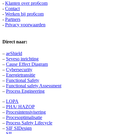
-
Klanten over pro6com
-
Contact
-
Werken bij pro6com
-
Partners
-
Privacy voorwaarden
Direct naar:
–
aeShield
–
Seveso inrichting
–
Cause Effect Diagram
–
Cybersecurity
–
Energietransitie
–
Functional Safety
–
Functional safety Assessment
–
Process Engineering
–
LOPA
–
PHA/ HAZOP
–
Procesintensivisering
–
Procesoptimalisatie
–
Process Safety Lifecycle
–
SIF SIDesign
–
SIL