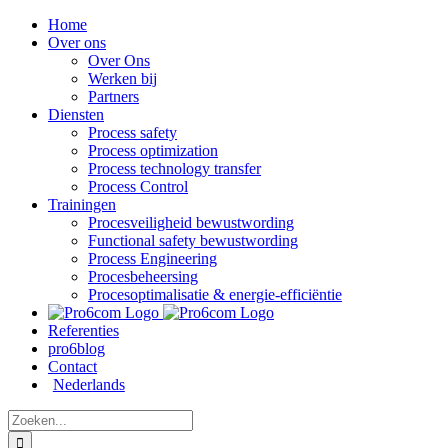
Ga
Home
naar
Over ons
inhoud
Over Ons
Werken bij
Partners
Diensten
Process safety
Process optimization
Process technology transfer
Process Control
Trainingen
Procesveiligheid bewustwording
Functional safety bewustwording
Process Engineering
Procesbeheersing
Procesoptimalisatie & energie-efficiëntie
Referenties
pro6blog
Contact
Nederlands
Zoeken
naar: