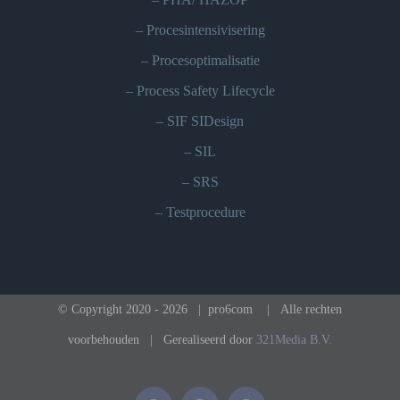
–
Procesintensivisering
–
Procesoptimalisatie
–
Process Safety Lifecycle
–
SIF SIDesign
–
SIL
–
SRS
–
Testprocedure
© Copyright 2020 -
2026 | pro6com
| Alle rechten
voorbehouden | Gerealiseerd door
321Media B.V.