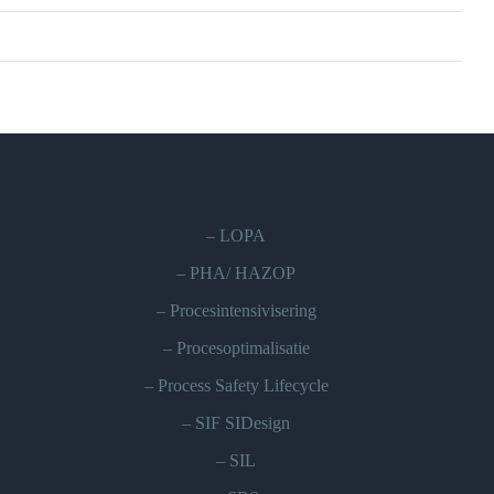
–
LOPA
–
PHA/ HAZOP
–
Procesintensivisering
–
Procesoptimalisatie
–
Process Safety Lifecycle
–
SIF SIDesign
–
SIL