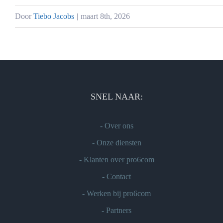
Door
Tiebo Jacobs
|
maart 8th, 2026
SNEL NAAR:
-
Over ons
-
Onze diensten
-
Klanten over pro6com
-
Contact
-
Werken bij pro6com
-
Partners