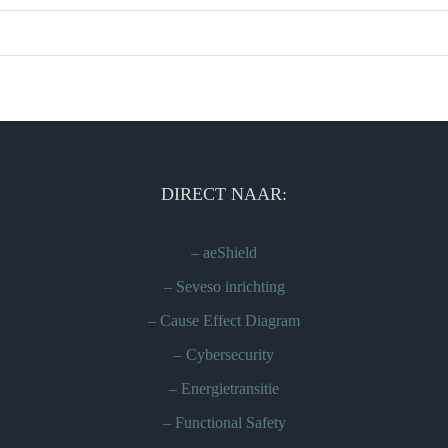
DIRECT NAAR:
–
aeShield
–
Seveso inrichting
–
Cause Effect Diagram
–
Cybersecurity
–
Energietransitie
–
Functional Safety