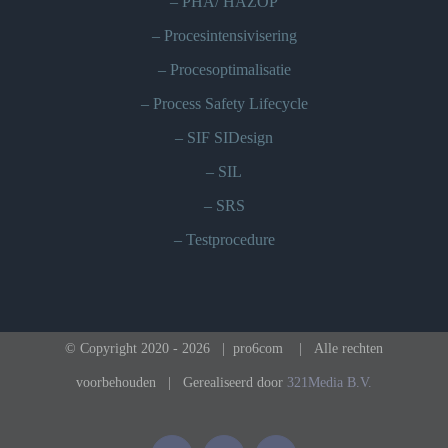
–
PHA/ HAZOP
–
Procesintensivisering
–
Procesoptimalisatie
–
Process Safety Lifecycle
–
SIF SIDesign
–
SIL
–
SRS
–
Testprocedure
© Copyright 2020 -
2026 | pro6com
| Alle rechten
voorbehouden | Gerealiseerd door
321Media B.V.