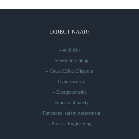
DIRECT NAAR:
–
aeShield
–
Seveso inrichting
–
Cause Effect Diagram
–
Cybersecurity
–
Energietransitie
–
Functional Safety
–
Functional safety Assessment
–
Process Engineering