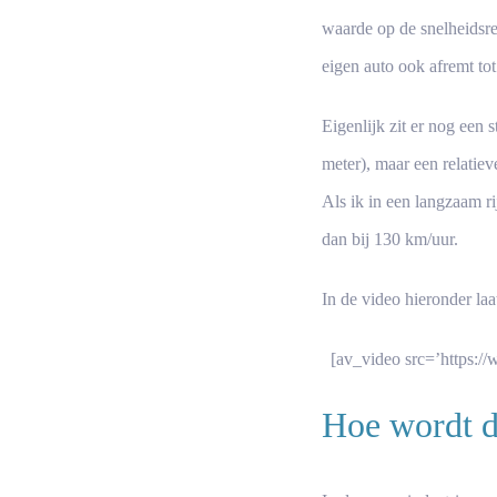
waarde op de snelheidsreg
eigen auto ook afremt tot 
Eigenlijk zit er nog een 
meter), maar een relatiev
Als ik in een langzaam rij
dan bij 130 km/uur.
In de video hieronder laat
[av_video src=’https:/
Hoe wordt di