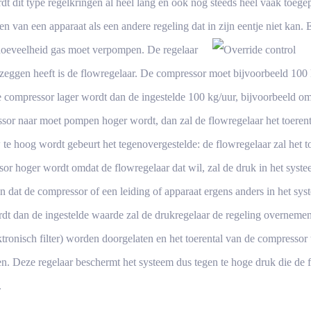
dt dit type regelkringen al heel lang en ook nog steeds heel vaak toegepa
en van een apparaat als een andere regeling dat in zijn eentje niet kan.
E
hoeveelheid gas moet verpompen. De regelaar
 zeggen heeft is de flowregelaar. De compressor moet bijvoorbeeld 10
compressor lager wordt dan de ingestelde 100 kg/uur, bijvoorbeeld om
sor naar moet pompen hoger wordt, dan zal de flowregelaar het toeren
te hoog wordt gebeurt het tegenovergestelde: de flowregelaar zal het to
sor hoger wordt omdat de flowregelaar dat wil, zal de druk in het sys
 dat de compressor of een leiding of apparaat ergens anders in het sy
dt dan de ingestelde waarde zal de drukregelaar de regeling overnemen.
ktronisch filter) worden doorgelaten en het toerental van de compressor 
n. Deze regelaar beschermt het systeem dus tegen te hoge druk die de fl
.