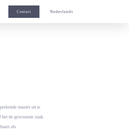
Nederlands
Contact
emische fabriek
prekende manier uit te
f het de gewoonste zaak
pbaars als