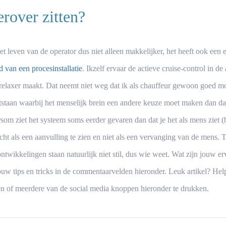
rover zitten?
et leven van de operator dus niet alleen makkelijker, het heeft ook ee
d van een procesinstallatie
. Ikzelf ervaar de actieve cruise-control in d
 relaxer maakt. Dat neemt niet weg dat ik als chauffeur gewoon goed moe
ontstaan waarbij het menselijk brein een andere keuze moet maken dan da
m ziet het systeem soms eerder gevaren dan dat je het als mens ziet (b
cht als een aanvulling te zien en niet als een vervanging van de mens. 
twikkelingen staan natuurlijk niet stil, dus wie weet.
Wat zijn jouw er
jouw tips en tricks in de commentaarvelden hieronder.
Leuk artikel? Hel
en of meerdere van de social media knoppen hieronder te drukken.