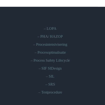
–
LOPA
–
PHA/ HAZOP
–
Procesintensivisering
–
Procesoptimalisatie
–
Process Safety Lifecycle
–
SIF SIDesign
–
SIL
–
SRS
–
Testprocedure