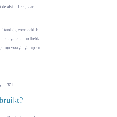
t de afstandsregelaar je
 afstand (bijvoorbeeld 10
van de gereden snelheid.
 op mijn voorganger rijden
ht=’9′]
bruikt?