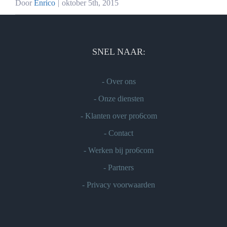
Door
Enrico
|
oktober 5th, 2015
SNEL NAAR:
-
Over ons
-
Onze diensten
-
Klanten over pro6com
-
Contact
-
Werken bij pro6com
-
Partners
-
Privacy voorwaarden