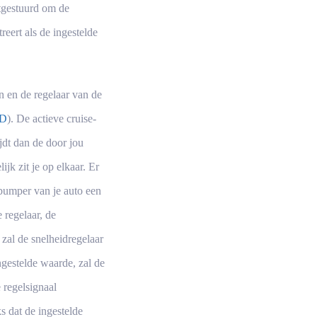
htgestuurd om de
reert als de ingestelde
in en de regelaar van de
ID
). De actieve cruise-
jdt dan de door jou
ijk zit je op elkaar. Er
 bumper van je auto een
 regelaar, de
 zal de snelheidregelaar
ngestelde waarde, zal de
 regelsignaal
s dat de ingestelde