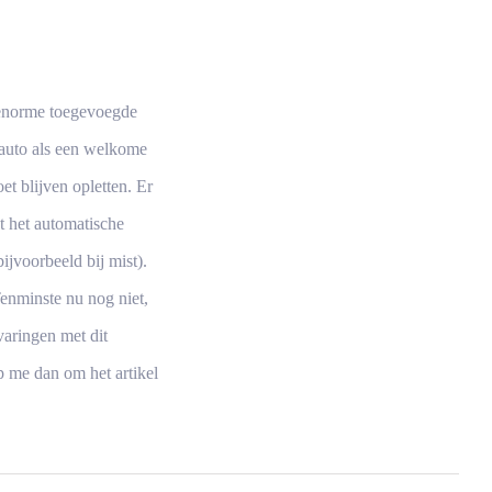
n enorme toegevoegde
e auto als een welkome
t blijven opletten. Er
t het automatische
ijvoorbeeld bij mist).
Tenminste nu nog niet,
varingen met dit
p me dan om het artikel