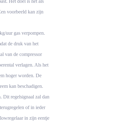
st. Het doel is net als
en voorbeeld kan zijn
0 kg/uur gas verpompen.
dat de druk van het
tal van de compressor
erental verlagen. Als het
teem hoger worden. De
steem kan beschadigen.
 Dit regelsignaal zal dan
terugregelen of in ieder
owregelaar in zijn eentje