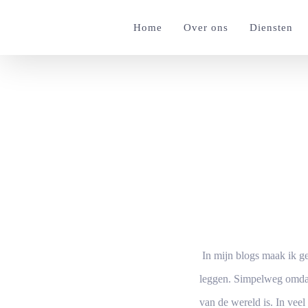
Ga
Home
Over ons
Diensten
naar
inhoud
De actieve cru
In mijn blogs maak ik ge
leggen. Simpelweg omdat
van de wereld is. In veel 