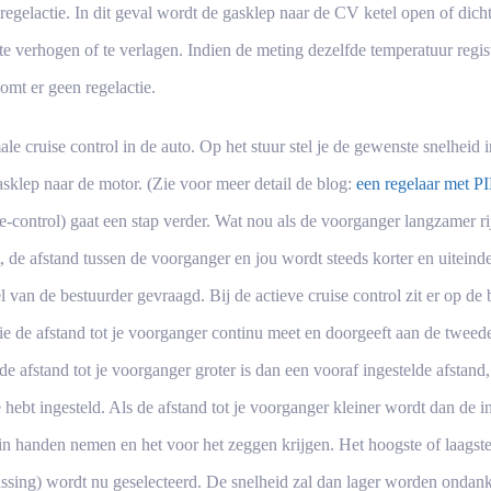
 regelactie. In dit geval wordt de gasklep naar de CV ketel open of dic
e verhogen of te verlagen. Indien de meting dezelfde temperatuur regist
omt er geen regelactie.
ale cruise control in de auto. Op het stuur stel je de gewenste snelheid 
asklep naar de motor. (Zie voor meer detail de blog:
een regelaar met P
se-control) gaat een stap verder. Wat nou als de voorganger langzamer ri
, de afstand tussen de voorganger en jou wordt steeds korter en uiteindel
 van de bestuurder gevraagd. Bij de actieve cruise control zit er op de
e de afstand tot je voorganger continu meet en doorgeeft aan de tweede
de afstand tot je voorganger groter is dan een vooraf ingestelde afstand,
e hebt ingesteld. Als de afstand tot je voorganger kleiner wordt dan de i
 in handen nemen en het voor het zeggen krijgen. Het hoogste of laagste
assing) wordt nu geselecteerd. De snelheid zal dan lager worden ondank