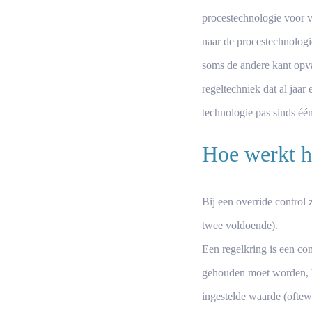
procestechnologie voor v
naar de procestechnologie
soms de andere kant opval
regeltechniek dat al jaar 
technologie pas sinds éé
Hoe werkt h
Bij een
override control
z
twee voldoende).
Een regelkring is een co
gehouden moet worden, bi
ingestelde waarde
(oftew