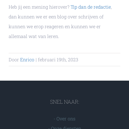
Heb jij een mening hierover?
Tip dan de redactie
,
dan kunnen we er een blog over schrijven of
kunnen we erop reageren en kunnen we er
allemaal wat van leren.
Door
Enrico
|
februari 19th, 2023
SNEL NAAR:
-
Over ons
-
Onze diensten