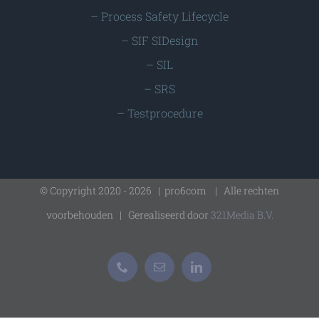
–
Process Safety Lifecycle
–
SIF SIDesign
–
SIL
–
SRS
–
Testprocedure
© Copyright 2020 -
2026 | pro6com
| Alle rechten
voorbehouden | Gerealiseerd door
321Media B.V.
Phone
E-
LinkedIn
mail