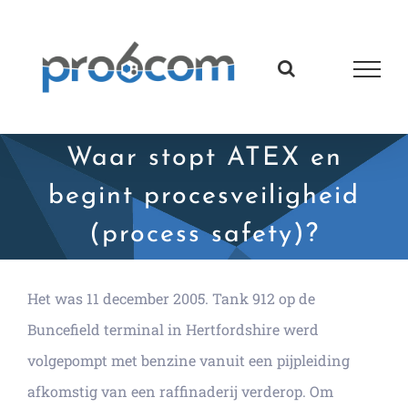
Ga
naar
inhoud
Waar stopt ATEX en
begint procesveiligheid
(process safety)?
Het was 11 december 2005. Tank 912 op de
Buncefield terminal in Hertfordshire werd
volgepompt met benzine vanuit een pijpleiding
afkomstig van een raffinaderij verderop. Om